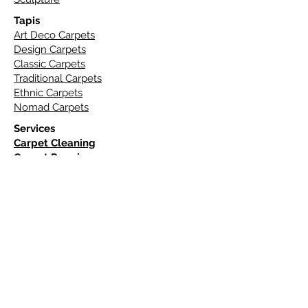
Tapis
Art Deco Carpets
Design Carpets
Classic Carpets
Traditional Carpets
Ethnic Carpets
Nomad Carpets
Services
Carpet Cleaning
Carpet Repair
Free Estimate
Contact
Place Saint Pierre 30, 1040 Bruxelles
+32 742 31 71
dcorcinquantenaire@yahoo.com
Stands