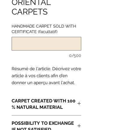
ORIENTAL
CARPETS
HANDMADE CARPET SOLD WITH
CERTIFICATE (facultatif)
0/500
Résumé de l'article. Décrivez votre 
article à vos clients afin d'en 
donner un aperçu avant l'achat.
CARPET CREATED WITH 100
% NATURAL MATERIAL
Détails d'article. Saisissez ici les
POSSIBILITY TO EXCHANGE
caractéristiques de l'article : taille,
IF NOT SATISFIED